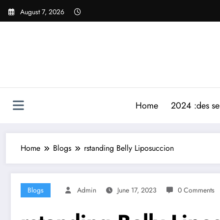
Skip
August 7, 2026
to
content
Home
2024 :des ser
Home
Blogs
rstanding Belly Liposuccion
Blogs
Admin
June 17, 2023
0 Comments