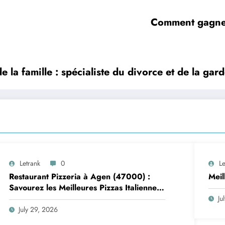
Comment gagner
e la famille : spécialiste du divorce et de la gar
Letrank
0
Le
Restaurant Pizzeria à Agen (47000) :
Mei
Savourez les Meilleures Pizzas Italiennes
chez Trattoria Pasta Pizza Brax
Ju
July 29, 2026