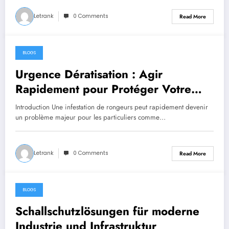
Letrank
0 Comments
Read More
BLOGS
July 20, 2026
Urgence Dératisation : Agir
Rapidement pour Protéger Votre
Habitat et Votre Santé
Introduction Une infestation de rongeurs peut rapidement devenir
un problème majeur pour les particuliers comme…
Letrank
0 Comments
Read More
BLOGS
July 12, 2026
Schallschutzlösungen für moderne
Industrie und Infrastruktur