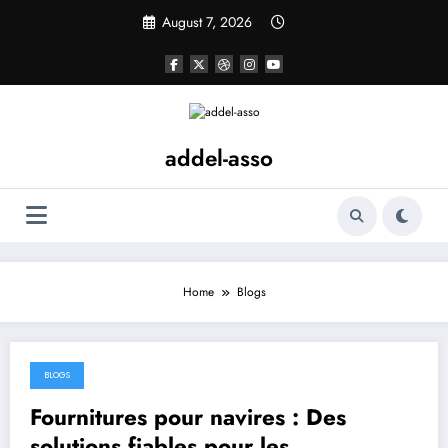
Skip
August 7, 2026
to
content
addel-asso
Home
Blogs
BLOGS
August 4, 2026
Fournitures pour navires : Des
solutions fiables pour les