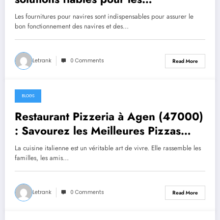
environnements marins exigeants
Les fournitures pour navires sont indispensables pour assurer le
bon fonctionnement des navires et des…
Letrank
0 Comments
Read More
BLOGS
July 29, 2026
Restaurant Pizzeria à Agen (47000)
: Savourez les Meilleures Pizzas
Italiennes chez Trattoria Pasta Pizza
La cuisine italienne est un véritable art de vivre. Elle rassemble les
Brax
familles, les amis…
Letrank
0 Comments
Read More