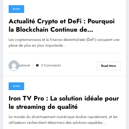
BLOGS
July 9, 2026
Actualité Crypto et DeFi : Pourquoi
la Blockchain Continue de
Révolutionner la Finance
Les cryptomonnaies et la finance décentralisée (DeFi) occupent une
place de plus en plus importante…
Letrank
0 Comments
Read More
BLOGS
June 29, 2026
Iron TV Pro : La solution idéale pour
le streaming de qualité
Le monde du divertissement numérique évolue rapidement, et les
utilisateurs recherchent désormais des solutions capables…