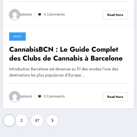
Letrank
0 Comments
Read More
BLOGS
June 25, 2026
CannabisBCN : Le Guide Complet
des Clubs de Cannabis à Barcelone
Introduction Barcelone est devenue au fil des années l'une des
destinations les plus populaires d'Europe…
Letrank
0 Comments
Read More
Posts
…
1
2
87
pagination