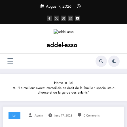
Skip
August 7, 2026
to
content
addel-asso
Home
loi
“Le meilleur avocat marseillais en droit de la famille : spécialiste du
divorce et de la garde des enfants”
Loi
Admin
June 17, 2023
0 Comments