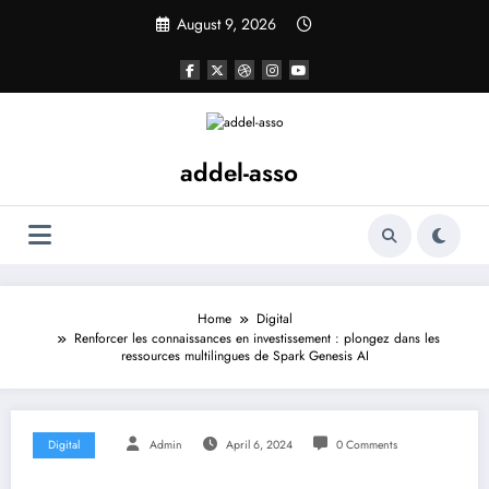
Skip
August 9, 2026
to
content
addel-asso
Home
Digital
Renforcer les connaissances en investissement : plongez dans les
ressources multilingues de Spark Genesis AI
Digital
Admin
April 6, 2024
0 Comments