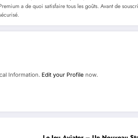
 Premium a de quoi satisfaire tous les goûts. Avant de souscr
sécurisé.
cal Information.
Edit your Profile
now.
Le Jeu Aviator – Un Nouveau Sta