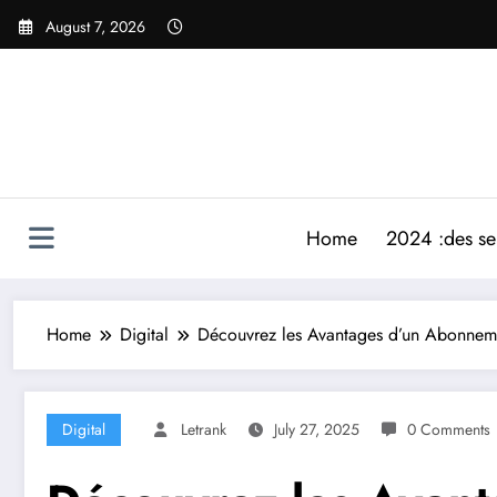
Skip
August 7, 2026
to
content
Home
2024 :des ser
Home
Digital
Découvrez les Avantages d’un Abonnem
Digital
Letrank
July 27, 2025
0 Comments