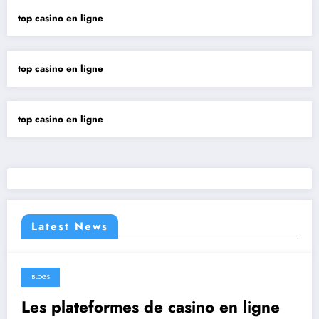
top casino en ligne
top casino en ligne
top casino en ligne
Latest News
BLOGS
May 14, 2026
Les plateformes de casino en ligne