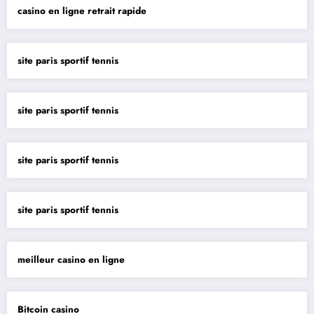
casino en ligne retrait rapide
site paris sportif tennis
site paris sportif tennis
site paris sportif tennis
site paris sportif tennis
meilleur casino en ligne
Bitcoin casino