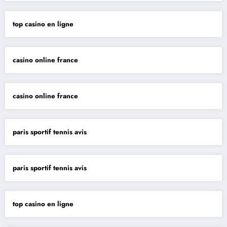
top casino en ligne
casino online france
casino online france
paris sportif tennis avis
paris sportif tennis avis
top casino en ligne