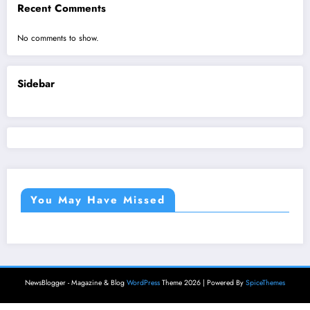
Recent Comments
No comments to show.
Sidebar
You May Have Missed
NewsBlogger - Magazine & Blog
WordPress
Theme 2026 | Powered By
SpiceThemes