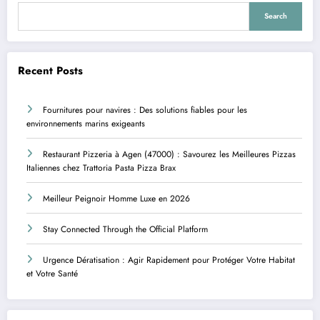
Search
Recent Posts
Fournitures pour navires : Des solutions fiables pour les
environnements marins exigeants
Restaurant Pizzeria à Agen (47000) : Savourez les Meilleures Pizzas
Italiennes chez Trattoria Pasta Pizza Brax
Meilleur Peignoir Homme Luxe en 2026
Stay Connected Through the Official Platform
Urgence Dératisation : Agir Rapidement pour Protéger Votre Habitat
et Votre Santé