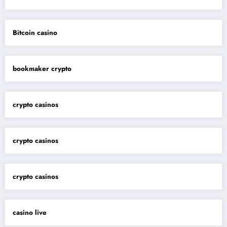
Bitcoin casino
bookmaker crypto
crypto casinos
crypto casinos
crypto casinos
casino live