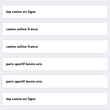
top casino en ligne
casino online france
casino online france
paris sportif tennis avis
paris sportif tennis avis
top casino en ligne