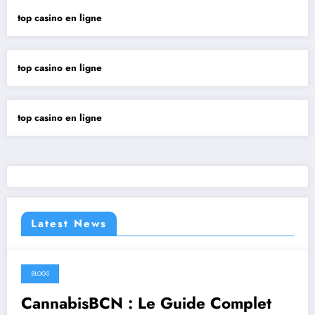
top casino en ligne
top casino en ligne
top casino en ligne
Latest News
BLOGS
June 25, 2026
CannabisBCN : Le Guide Complet