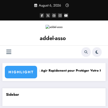
Skip
August 6, 2026
to
content
addel-asso
ir Rapidement pour Protéger Votre Habitat et Votre Santé
Schallschutzlösungen für mode
HIGHLIGHT
Sidebar