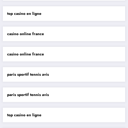
top casino en ligne
casino online france
casino online france
paris sportif tennis avis
paris sportif tennis avis
top casino en ligne