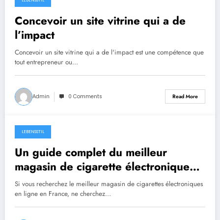
April 11, 2023
Concevoir un site vitrine qui a de
l’impact
Concevoir un site vitrine qui a de l'impact est une compétence que
tout entrepreneur ou…
Admin
0 Comments
Read More
LEBENSSTIL
April 11, 2023
Un guide complet du meilleur
magasin de cigarette électronique
en ligne en France
Si vous recherchez le meilleur magasin de cigarettes électroniques
en ligne en France, ne cherchez…