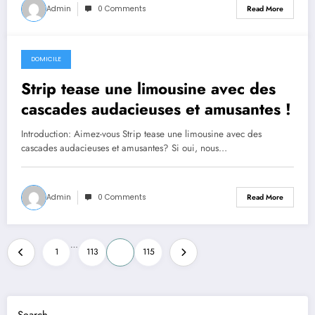
Admin
0 Comments
Read More
DOMICILE
March 15, 2023
Strip tease une limousine avec des
cascades audacieuses et amusantes !
Introduction: Aimez-vous Strip tease une limousine avec des
cascades audacieuses et amusantes? Si oui, nous…
Admin
0 Comments
Read More
Posts
…
1
113
114
115
pagination