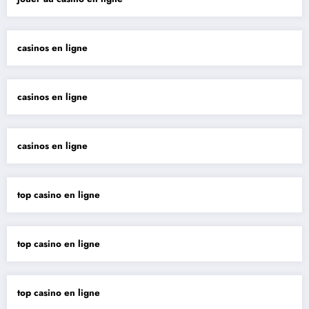
casinos en ligne
casinos en ligne
casinos en ligne
top casino en ligne
top casino en ligne
top casino en ligne