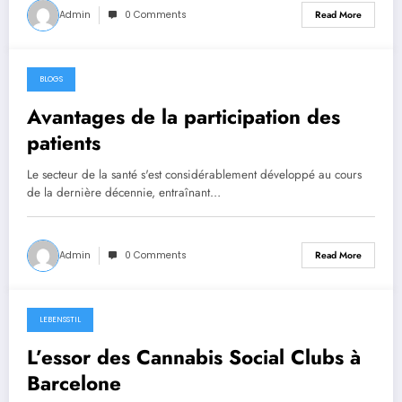
Admin
0 Comments
Read More
BLOGS
April 10, 2023
Avantages de la participation des
patients
Le secteur de la santé s'est considérablement développé au cours
de la dernière décennie, entraînant…
Admin
0 Comments
Read More
LEBENSSTIL
April 10, 2023
L’essor des Cannabis Social Clubs à
Barcelone