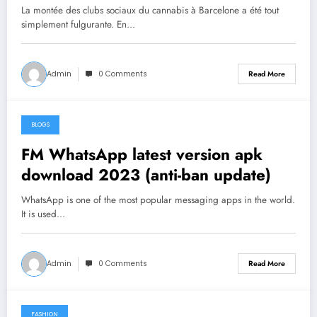
La montée des clubs sociaux du cannabis à Barcelone a été tout
simplement fulgurante. En…
Admin
0 Comments
Read More
BLOGS
April 7, 2023
FM WhatsApp latest version apk
download 2023 (anti-ban update)
WhatsApp is one of the most popular messaging apps in the world.
It is used…
Admin
0 Comments
Read More
FASHION