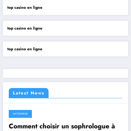
top casino en ligne
top casino en ligne
top casino en ligne
Latest News
ENTREPRISE
April 13, 2023
Comment choisir un sophrologue à