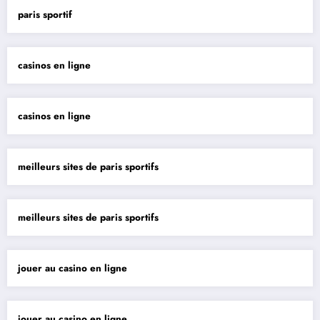
paris sportif
casinos en ligne
casinos en ligne
meilleurs sites de paris sportifs
meilleurs sites de paris sportifs
jouer au casino en ligne
jouer au casino en ligne