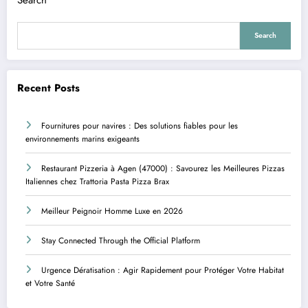
Search
Search
Recent Posts
Fournitures pour navires : Des solutions fiables pour les
environnements marins exigeants
Restaurant Pizzeria à Agen (47000) : Savourez les Meilleures Pizzas
Italiennes chez Trattoria Pasta Pizza Brax
Meilleur Peignoir Homme Luxe en 2026
Stay Connected Through the Official Platform
Urgence Dératisation : Agir Rapidement pour Protéger Votre Habitat
et Votre Santé