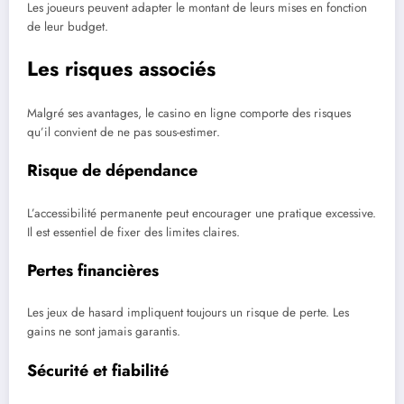
Les joueurs peuvent adapter le montant de leurs mises en fonction
de leur budget.
Les risques associés
Malgré ses avantages, le casino en ligne comporte des risques
qu’il convient de ne pas sous-estimer.
Risque de dépendance
L’accessibilité permanente peut encourager une pratique excessive.
Il est essentiel de fixer des limites claires.
Pertes financières
Les jeux de hasard impliquent toujours un risque de perte. Les
gains ne sont jamais garantis.
Sécurité et fiabilité