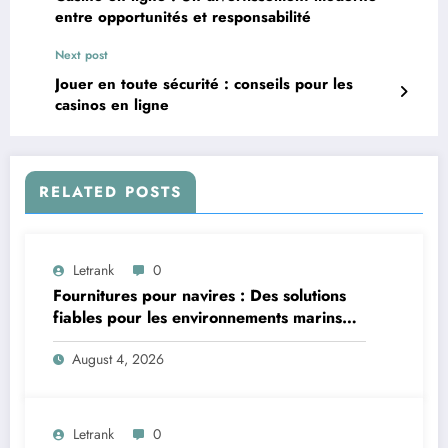
entre opportunités et responsabilité
Next post
Jouer en toute sécurité : conseils pour les
casinos en ligne
RELATED POSTS
Letrank
0
Fournitures pour navires : Des solutions
fiables pour les environnements marins
exigeants
August 4, 2026
Letrank
0