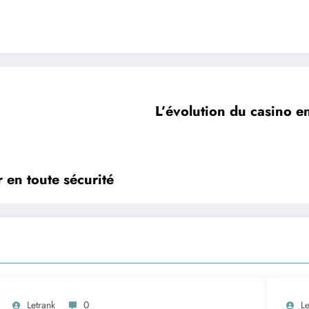
L’évolution du casino e
 en toute sécurité
Letrank
0
Le