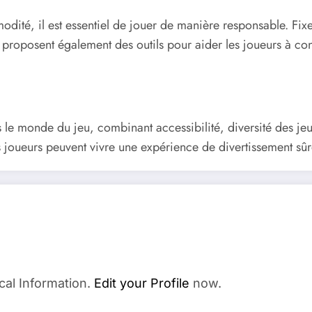
dité, il est essentiel de jouer de manière responsable. Fix
roposent également des outils pour aider les joueurs à cont
 le monde du jeu, combinant accessibilité, diversité des je
es joueurs peuvent vivre une expérience de divertissement sû
cal Information.
Edit your Profile
now.