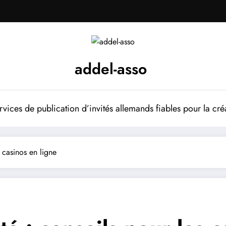
addel-asso
vices de publication d’invités allemands fiables pour la cré
s casinos en ligne