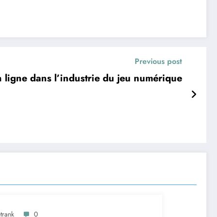
Previous post
n ligne dans l’industrie du jeu numérique
trank
0