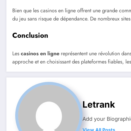
Bien que les casinos en ligne offrent une grande commo
du jeu sans risque de dépendance. De nombreux sites p
Conclusion
Les
casinos en ligne
représentent une révolution dans
approche et en choisissant des plateformes fiables, l
Letrank
Add your Biographi
View All Posts