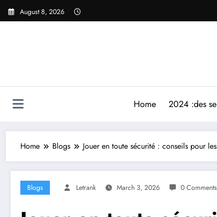
Skip
August 8, 2026
to
content
Home
2024 :des ser
Home
Blogs
Jouer en toute sécurité : conseils pour le
Blogs
Letrank
March 3, 2026
0 Comments