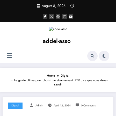
Skip
August 8, 2026
to
content
addel-asso
Home
Digital
Le guide ultime pour choisir un abonnement IPTV : ce que vous devez
savoir
Digital
Admin
April 12, 2024
0 Comments