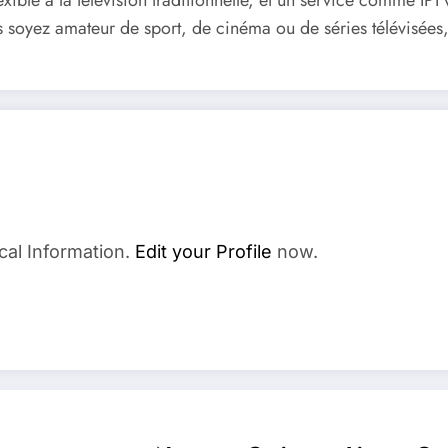
lexible à la télévision traditionnelle, et un service comme I
 soyez amateur de sport, de cinéma ou de séries télévisées,
cal Information.
Edit your Profile
now.