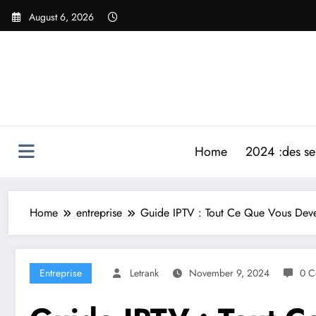
Skip
August 6, 2026
to
content
Home
2024 :des ser
Home
entreprise
Guide IPTV : Tout Ce Que Vous Devez
Entreprise
Letrank
November 9, 2024
0 C