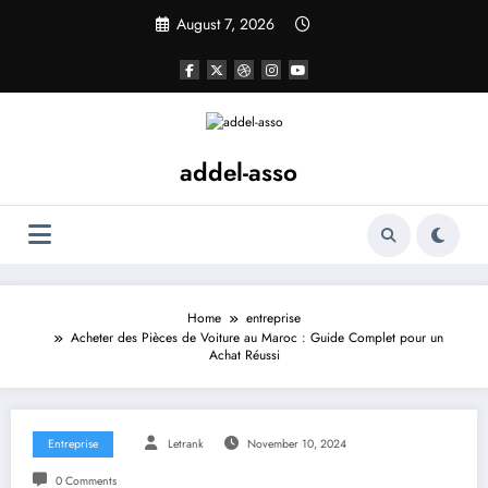
Skip
August 7, 2026
to
content
addel-asso
Home
entreprise
Acheter des Pièces de Voiture au Maroc : Guide Complet pour un
Achat Réussi
Entreprise
Letrank
November 10, 2024
0 Comments