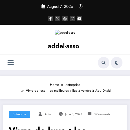
Skip
August 7, 2026
to
content
addel-asso
Home
entreprise
Vivre de luxe : les meilleures villas à vendre à Abu Dhabi
Entreprise
Admin
June 3, 2023
0 Comments