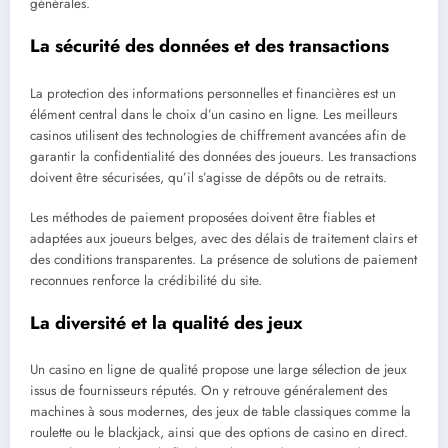
générales.
La sécurité des données et des transactions
La protection des informations personnelles et financières est un
élément central dans le choix d’un casino en ligne. Les meilleurs
casinos utilisent des technologies de chiffrement avancées afin de
garantir la confidentialité des données des joueurs. Les transactions
doivent être sécurisées, qu’il s’agisse de dépôts ou de retraits.
Les méthodes de paiement proposées doivent être fiables et
adaptées aux joueurs belges, avec des délais de traitement clairs et
des conditions transparentes. La présence de solutions de paiement
reconnues renforce la crédibilité du site.
La diversité et la qualité des jeux
Un casino en ligne de qualité propose une large sélection de jeux
issus de fournisseurs réputés. On y retrouve généralement des
machines à sous modernes, des jeux de table classiques comme la
roulette ou le blackjack, ainsi que des options de casino en direct.