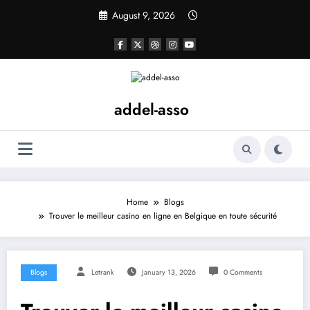
Skip
August 9, 2026
to
content
addel-asso
Home
Blogs
Trouver le meilleur casino en ligne en Belgique en toute sécurité
Blogs
Letrank
January 13, 2026
0 Comments