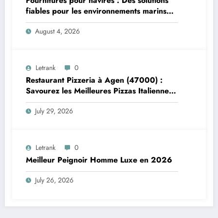
Fournitures pour navires : Des solutions
fiables pour les environnements marins
exigeants
August 4, 2026
Letrank
0
Restaurant Pizzeria à Agen (47000) :
Savourez les Meilleures Pizzas Italiennes
chez Trattoria Pasta Pizza Brax
July 29, 2026
Letrank
0
Meilleur Peignoir Homme Luxe en 2026
July 26, 2026