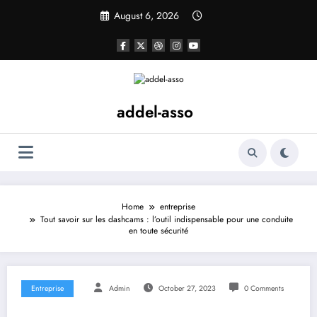
Skip
August 6, 2026
to
content
addel-asso
Home
entreprise
Tout savoir sur les dashcams : l’outil indispensable pour une conduite
en toute sécurité
Entreprise
Admin
October 27, 2023
0 Comments