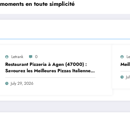
 moments en toute simplicité
Letrank
0
Le
Restaurant Pizzeria à Agen (47000) :
Mei
Savourez les Meilleures Pizzas Italiennes
chez Trattoria Pasta Pizza Brax
Ju
July 29, 2026