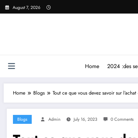
Skip
August 7, 2026
to
content
Home
2024 :des ser
Home
Blogs
Tout ce que vous devez savoir sur l’acha
Blogs
Admin
July 16, 2023
0 Comments