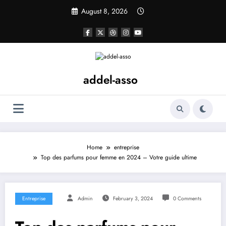
Skip
August 8, 2026
to
content
addel-asso
Home
entreprise
Top des parfums pour femme en 2024 – Votre guide ultime
Entreprise
Admin
February 3, 2024
0 Comments