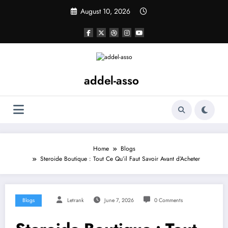
Skip
August 10, 2026
to
content
addel-asso
Home
Blogs
Steroide Boutique : Tout Ce Qu’il Faut Savoir Avant d’Acheter
Blogs
Letrank
June 7, 2026
0 Comments