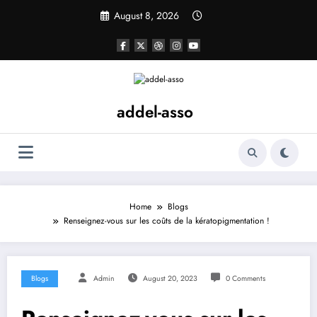
Skip
August 8, 2026
to
content
addel-asso
Home
Blogs
Renseignez-vous sur les coûts de la kératopigmentation !
Blogs
Admin
August 20, 2023
0 Comments