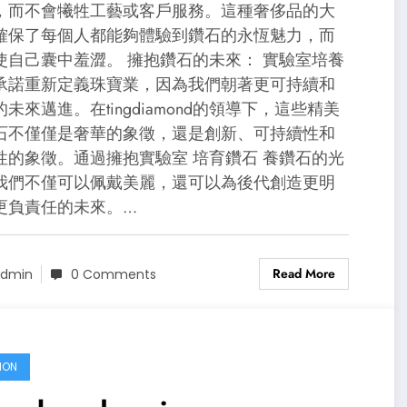
，而不會犧牲工藝或客戶服務。這種奢侈品的大
確保了每個人都能夠體驗到鑽石的永恆魅力，而
使自己囊中羞澀。 擁抱鑽石的未來： 實驗室培養
承諾重新定義珠寶業，因為我們朝著更可持續和
未來邁進。在tingdiamond的領導下，這些精美
石不僅僅是奢華的象徵，還是創新、可持續性和
性的象徵。通過擁抱實驗室 培育鑽石 養鑽石的光
我們不僅可以佩戴美麗，還可以為後代創造更明
更負責任的未來。…
Read More
dmin
0 Comments
ION