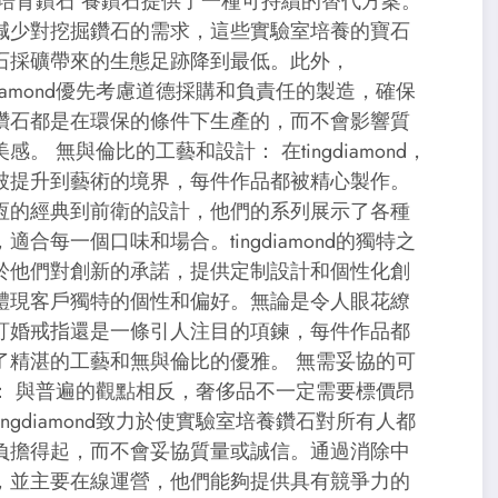
 培育鑽石 養鑽石提供了一種可持續的替代方案。
減少對挖掘鑽石的需求，這些實驗室培養的寶石
石採礦帶來的生態足跡降到最低。此外，
gdiamond優先考慮道德採購和負責任的製造，確保
鑽石都是在環保的條件下生產的，而不會影響質
感。 無與倫比的工藝和設計： 在tingdiamond，
被提升到藝術的境界，每件作品都被精心製作。
恆的經典到前衛的設計，他們的系列展示了各種
適合每一個口味和場合。tingdiamond的獨特之
於他們對創新的承諾，提供定制設計和個性化創
體現客戶獨特的個性和偏好。無論是令人眼花繚
訂婚戒指還是一條引人注目的項鍊，每件作品都
了精湛的工藝和無與倫比的優雅。 無需妥協的可
： 與普遍的觀點相反，奢侈品不一定需要標價昂
ingdiamond致力於使實驗室培養鑽石對所有人都
負擔得起，而不會妥協質量或誠信。通過消除中
，並主要在線運營，他們能夠提供具有競爭力的