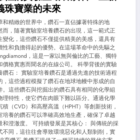
義珠寶業的未來
華和精緻的世界中，鑽石一直佔據著特殊的地
然而，隨著實驗室培養鑽石的出現，這一範式正
生變化，這些鑽石不僅提供精美的美感，還具有
續性和負擔得起的優勢。在這場革命中的先驅之
ingdiamond，這是一家以無與倫比的工藝、獨特
和價格實惠而聞名的在線公司。 科學背後的實驗
養鑽石： 實驗室培養鑽石是通過先進的技術過程
的，這些過程模擬了鑽石在地球地幔中形成的自
件。這些鑽石與挖掘出的鑽石具有相同的化學組
物理特性，使它們在肉眼下難以區分。通過化學
沉積（CVD）和高壓高溫（HPHT）等創新技術，
室培養的鑽石可以準確高效地生產，確保了卓越
量和澄澈度。 可持續發展是其核心： 與傳統的採
式不同，這往往會導致環境惡化和人類剝削，實