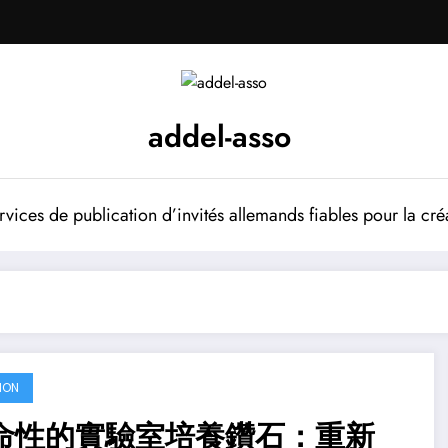
addel-asso
vices de publication d’invités allemands fiables pour la cré
ION
命性的實驗室培養鑽石：重新