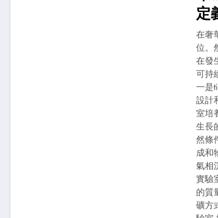
定
在奢
位。
在發
可持
一是t
設計
室培
生長
然條
成和
氣相
實驗
的質
礦方