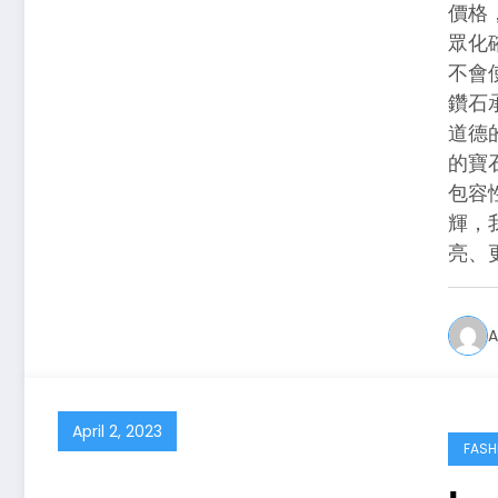
價格
眾化
不會
鑽石
道德的
的寶
包容
輝，
亮、
A
April 2, 2023
FASH