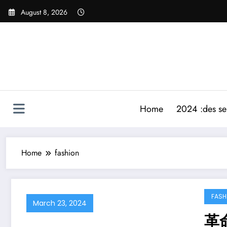
Skip
August 8, 2026
to
content
Home
2024 :des ser
Home
fashion
FASH
March 23, 2024
革