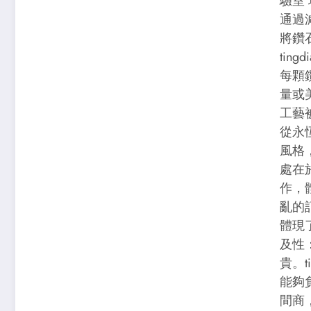
驗室
通過
將鑽
tin
每顆
量或美
工藝
從永
風格，
處在
作，
亂的
體現
及性
貴。t
能夠
間商