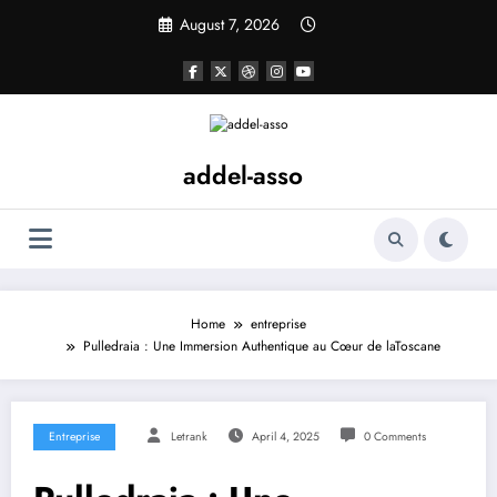
Skip
August 7, 2026
to
content
addel-asso
Home
entreprise
Pulledraia : Une Immersion Authentique au Cœur de laToscane
Entreprise
Letrank
April 4, 2025
0 Comments