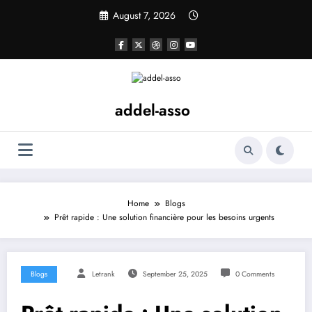
Skip
August 7, 2026
to
content
addel-asso
Home
Blogs
Prêt rapide : Une solution financière pour les besoins urgents
Blogs
Letrank
September 25, 2025
0 Comments