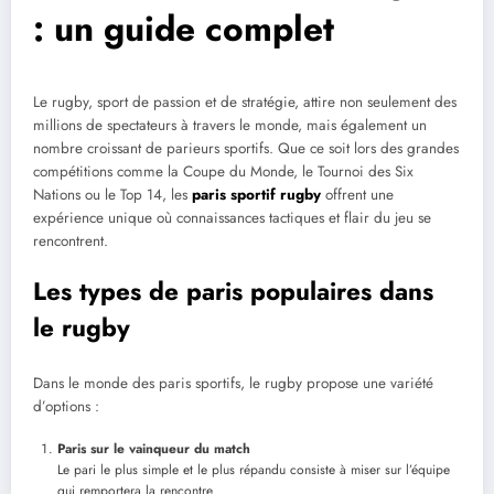
: un guide complet
Le rugby, sport de passion et de stratégie, attire non seulement des
millions de spectateurs à travers le monde, mais également un
nombre croissant de parieurs sportifs. Que ce soit lors des grandes
compétitions comme la Coupe du Monde, le Tournoi des Six
Nations ou le Top 14, les
paris sportif rugby
offrent une
expérience unique où connaissances tactiques et flair du jeu se
rencontrent.
Les types de paris populaires dans
le rugby
Dans le monde des paris sportifs, le rugby propose une variété
d’options :
Paris sur le vainqueur du match
Le pari le plus simple et le plus répandu consiste à miser sur l’équipe
qui remportera la rencontre.