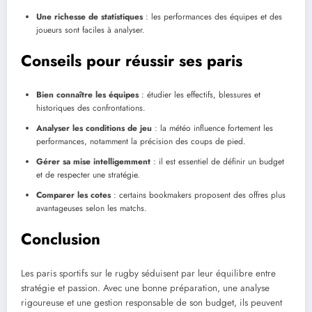
Une richesse de statistiques
: les performances des équipes et des
joueurs sont faciles à analyser.
Conseils pour réussir ses paris
Bien connaître les équipes
: étudier les effectifs, blessures et
historiques des confrontations.
Analyser les conditions de jeu
: la météo influence fortement les
performances, notamment la précision des coups de pied.
Gérer sa mise intelligemment
: il est essentiel de définir un budget
et de respecter une stratégie.
Comparer les cotes
: certains bookmakers proposent des offres plus
avantageuses selon les matchs.
Conclusion
Les paris sportifs sur le rugby séduisent par leur équilibre entre
stratégie et passion. Avec une bonne préparation, une analyse
rigoureuse et une gestion responsable de son budget, ils peuvent