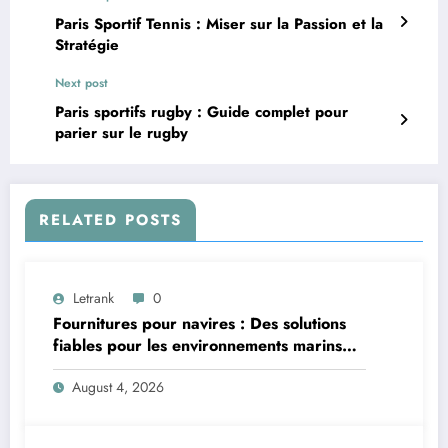
Paris Sportif Tennis : Miser sur la Passion et la
Stratégie
Next post
Paris sportifs rugby : Guide complet pour
parier sur le rugby
RELATED POSTS
Letrank
0
Fournitures pour navires : Des solutions
fiables pour les environnements marins
exigeants
August 4, 2026