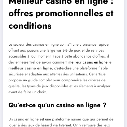
Meilleur casino en ligne :
offres promotionnelles et
conditions
Le secteur des casinos en ligne connaît une croissance rapide,
offrant aux joueurs une large variété de jeux et de services
accessibles à tout moment. Face à cette abondance d’offres, il
devient essentiel de savoir comment
meilleur casino en ligne
le
meilleur casino en ligne
, c’est-à-dire une plateforme fiable,
sécurisée et adaptée aux attentes des utilisateurs. Cet article
propose un guide complet pour comprendre les critères de
qualité, les types de jeux disponibles et les éléments à analyser
avant de faire un choix.
Qu’est-ce qu’un casino en ligne ?
Un casino en ligne est une plateforme numérique qui permet de
jouer à des jeux de hasard via Internet. On y retrouve des jeux