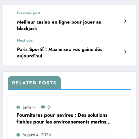
Previous post
Meilleur casino en ligne pour jouer au
blackjack
Next post
Paris Sportif : Maximisez vos gains dès
aujourd’hui
RELATED POSTS
Letrank
0
Fournitures pour navires : Des solutions
fiables pour les environnements marins
exigeants
August 4, 2026