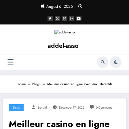
Skip
August 6, 2026
to
content
addel-asso
Home
Blogs
Meilleur casino en ligne avec jeux interactifs
Blogs
Letrank
December 17, 2025
0 Comments
Meilleur casino en ligne