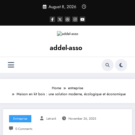
Skip
August 8, 2026
to
content
addel-asso
Home
entreprise
Maison en kit bois : une solution moderne, écologique et économique
Entreprise
Letrank
November 26, 2025
0 Comments