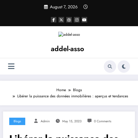
Skip
August 7, 2026
to
content
addel-asso
Home
Blogs
Libérer la puissance des données immobilières : aperçus et tendances
Blogs
Admin
May 15, 2023
0 Comments