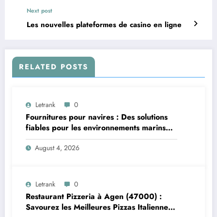
Next post
Les nouvelles plateformes de casino en ligne
RELATED POSTS
Letrank
0
Fournitures pour navires : Des solutions
fiables pour les environnements marins
exigeants
August 4, 2026
Letrank
0
Restaurant Pizzeria à Agen (47000) :
Savourez les Meilleures Pizzas Italiennes