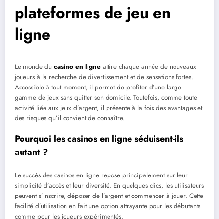
plateformes de jeu en
ligne
Le monde du
casino en ligne
attire chaque année de nouveaux
joueurs à la recherche de divertissement et de sensations fortes.
Accessible à tout moment, il permet de profiter d’une large
gamme de jeux sans quitter son domicile. Toutefois, comme toute
activité liée aux jeux d’argent, il présente à la fois des avantages et
des risques qu’il convient de connaître.
Pourquoi les casinos en ligne séduisent-ils
autant ?
Le succès des casinos en ligne repose principalement sur leur
simplicité d’accès et leur diversité. En quelques clics, les utilisateurs
peuvent s’inscrire, déposer de l’argent et commencer à jouer. Cette
facilité d’utilisation en fait une option attrayante pour les débutants
comme pour les joueurs expérimentés.