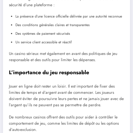
sécurité d’une plateforme :
La présence d’une licence officielle délivrée par une autorité reconnue
Des conditions générales claires et transparentes
Des systèmes de paiement sécurisés
Un service client accessible et réactif
Un casino sérieux met également en avant des politiques de jeu
responsable et des outils pour limiter les dépenses.
L’importance du jeu responsable
Jouer en ligne doit rester un loisir. Il est important de fixer des
limites de temps et d’argent avant de commencer. Les joueurs
doivent éviter de poursuivre leurs pertes et ne jamais jouer avec de
l’argent qu’ils ne peuvent pas se permettre de perdre.
De nombreux casinos offrent des outils pour aider à contrôler le
comportement de jeu, comme les limites de dépôt ou les options
d’auto-exclusion.