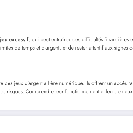
jeu excessif
, qui peut entraîner des difficultés financière
imites de temps et d’argent, et de rester attentif aux signes
e des jeux d’argent à l’ère numérique. Ils offrent un accès r
s risques. Comprendre leur fonctionnement et leurs enjeux es