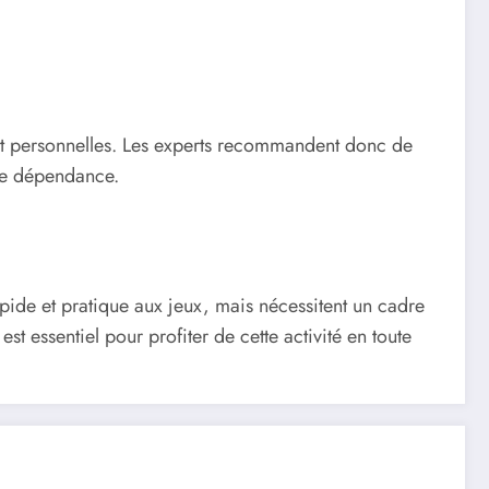
s et personnelles. Les experts recommandent donc de
 de dépendance.
apide et pratique aux jeux, mais nécessitent un cadre
t essentiel pour profiter de cette activité en toute