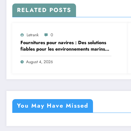
RELATED POSTS
Letrank
0
Fournitures pour navires : Des solutions
fiables pour les environnements marins
exigeants
August 4, 2026
You May Have Missed