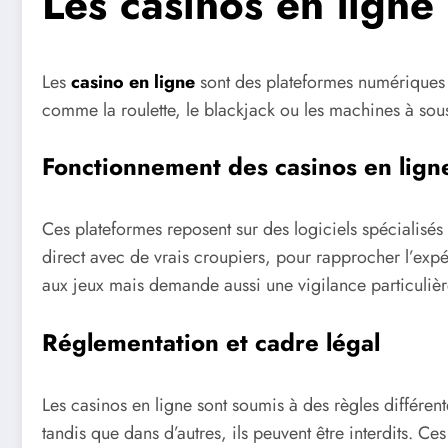
Les casinos en ligne
Les
casino en ligne
sont des plateformes numériques qu
comme la roulette, le blackjack ou les machines à sou
Fonctionnement des casinos en lign
Ces plateformes reposent sur des logiciels spécialisés 
direct avec de vrais croupiers, pour rapprocher l’expér
aux jeux mais demande aussi une vigilance particulièr
Réglementation et cadre légal
Les casinos en ligne sont soumis à des règles différente
tandis que dans d’autres, ils peuvent être interdits. Ce