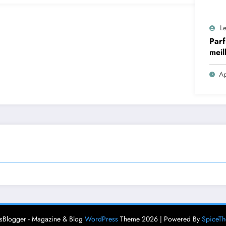
Le
Parf
meil
Ap
Blogger - Magazine & Blog
WordPress
Theme 2026 | Powered By
SpiceT