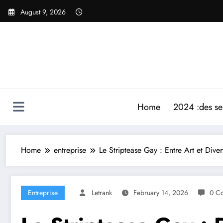
Skip
August 9, 2026
to
content
Home
2024 :des ser
Home
entreprise
Le Striptease Gay : Entre Art et Dive
Entreprise
Letrank
February 14, 2026
0 C