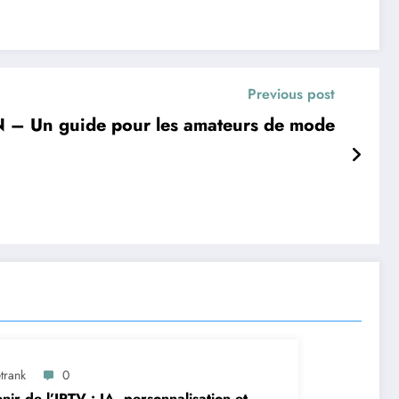
Previous post
N – Un guide pour les amateurs de mode
trank
0
enir de l’IPTV : IA, personnalisation et