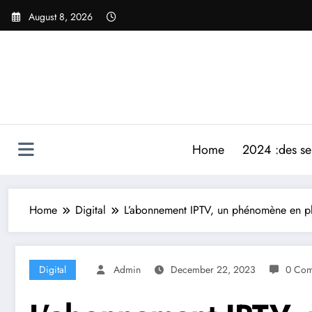
Skip
August 8, 2026
to
content
Home
2024 :des ser
Home
Digital
L’abonnement IPTV, un phénomène en pl
Digital
Admin
December 22, 2023
0 Com