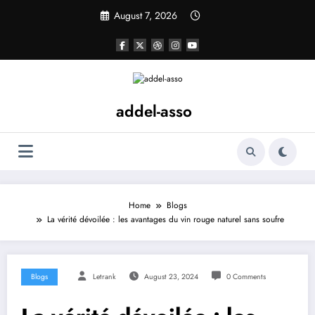
Skip
August 7, 2026
to
content
addel-asso
Home
Blogs
La vérité dévoilée : les avantages du vin rouge naturel sans soufre
Blogs
Letrank
August 23, 2024
0 Comments