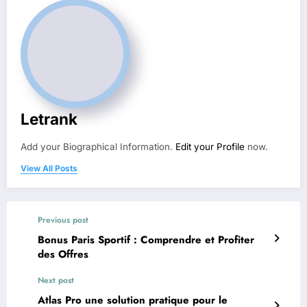
Letrank
Add your Biographical Information.
Edit your Profile
now.
View All Posts
Previous post
Bonus Paris Sportif : Comprendre et Profiter
des Offres
Next post
Atlas Pro une solution pratique pour le