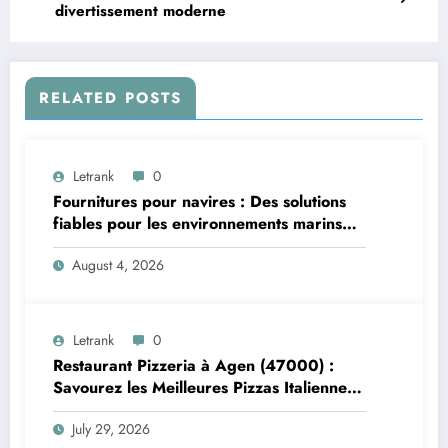
divertissement moderne
RELATED POSTS
Letrank
0
Fournitures pour navires : Des solutions
fiables pour les environnements marins
exigeants
August 4, 2026
Letrank
0
Restaurant Pizzeria à Agen (47000) :
Savourez les Meilleures Pizzas Italiennes
chez Trattoria Pasta Pizza Brax
July 29, 2026