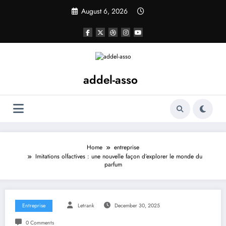
Skip
August 6, 2026
to
content
addel-asso
Home
entreprise
Imitations olfactives : une nouvelle façon d’explorer le monde du
parfum
Entreprise
Letrank
December 30, 2025
0 Comments