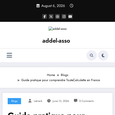
Skip
August 6, 2026
to
content
addel-asso
Home
Blogs
Guide pratique pour comprendre TouteCalculette en France
Blogs
Letrank
June 13, 2026
0 Comments