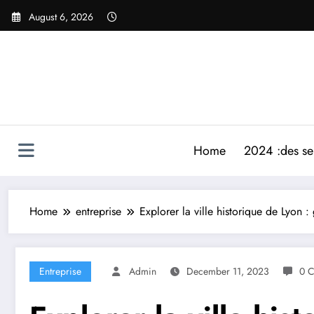
Skip
August 6, 2026
to
content
Home
2024 :des ser
Home
entreprise
Explorer la ville historique de Lyon 
Entreprise
Admin
December 11, 2023
0 