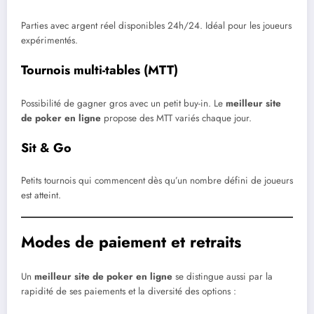
Parties avec argent réel disponibles 24h/24. Idéal pour les joueurs
expérimentés.
Tournois multi-tables (MTT)
Possibilité de gagner gros avec un petit buy-in. Le
meilleur site
de poker en ligne
propose des MTT variés chaque jour.
Sit & Go
Petits tournois qui commencent dès qu’un nombre défini de joueurs
est atteint.
Modes de paiement et retraits
Un
meilleur site de poker en ligne
se distingue aussi par la
rapidité de ses paiements et la diversité des options :