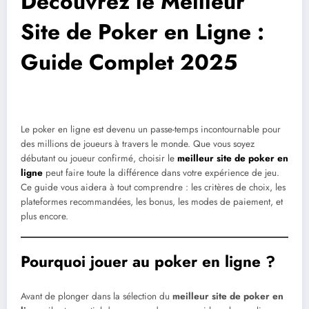
Découvrez le Meilleur
Site de Poker en Ligne :
Guide Complet 2025
Le poker en ligne est devenu un passe-temps incontournable pour
des millions de joueurs à travers le monde. Que vous soyez
débutant ou joueur confirmé, choisir le
meilleur site de poker en
ligne
peut faire toute la différence dans votre expérience de jeu.
Ce guide vous aidera à tout comprendre : les critères de choix, les
plateformes recommandées, les bonus, les modes de paiement, et
plus encore.
Pourquoi jouer au poker en ligne ?
Avant de plonger dans la sélection du
meilleur site de poker en