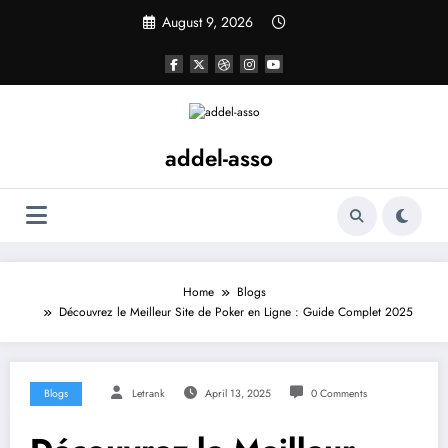
Skip
August 9, 2026
to
content
addel-asso
Home
Blogs
Découvrez le Meilleur Site de Poker en Ligne : Guide Complet 2025
Blogs
Letrank
April 13, 2025
0 Comments