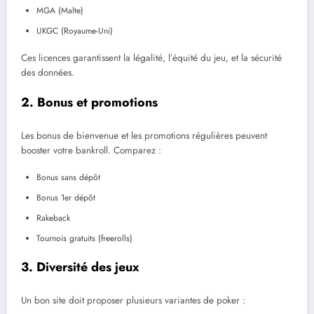
MGA (Malte)
UKGC (Royaume-Uni)
Ces licences garantissent la légalité, l’équité du jeu, et la sécurité
des données.
2. Bonus et promotions
Les bonus de bienvenue et les promotions régulières peuvent
booster votre bankroll. Comparez :
Bonus sans dépôt
Bonus 1er dépôt
Rakeback
Tournois gratuits (freerolls)
3. Diversité des jeux
Un bon site doit proposer plusieurs variantes de poker :