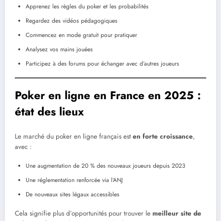
Apprenez les règles du poker et les probabilités
Regardez des vidéos pédagogiques
Commencez en mode gratuit pour pratiquer
Analysez vos mains jouées
Participez à des forums pour échanger avec d’autres joueurs
Poker en ligne en France en 2025 :
état des lieux
Le marché du poker en ligne français est
en forte croissance
,
avec :
Une augmentation de 20 % des nouveaux joueurs depuis 2023
Une réglementation renforcée via l’ANJ
De nouveaux sites légaux accessibles
Cela signifie plus d’opportunités pour trouver le
meilleur site de