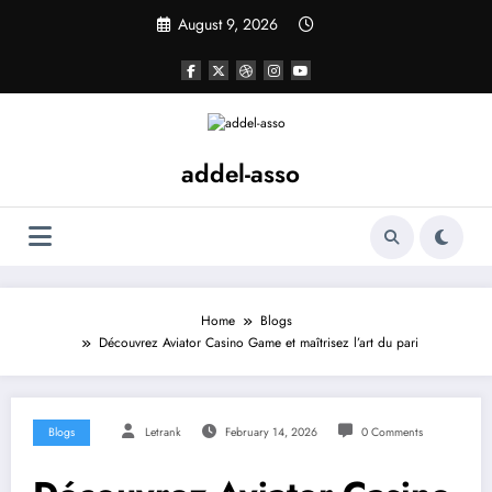
Skip
August 9, 2026
to
content
addel-asso
Home
Blogs
Découvrez Aviator Casino Game et maîtrisez l’art du pari
Blogs
Letrank
February 14, 2026
0 Comments