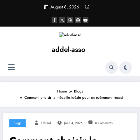
Skip
August 8, 2026
to
content
addel-asso
Home
Blogs
Comment choisir la médaille idéale pour un événement réussi
Blogs
Letrank
June 4, 2026
0 Comments