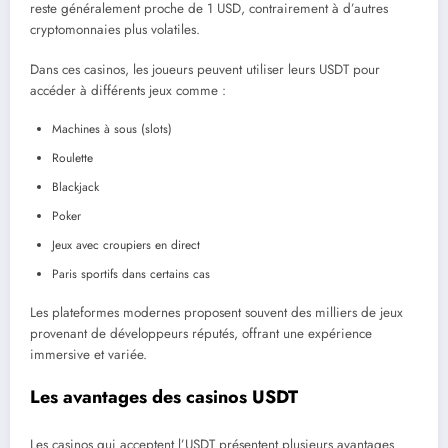
reste généralement proche de 1 USD, contrairement à d’autres
cryptomonnaies plus volatiles.
Dans ces casinos, les joueurs peuvent utiliser leurs USDT pour
accéder à différents jeux comme :
Machines à sous (slots)
Roulette
Blackjack
Poker
Jeux avec croupiers en direct
Paris sportifs dans certains cas
Les plateformes modernes proposent souvent des milliers de jeux
provenant de développeurs réputés, offrant une expérience
immersive et variée.
Les avantages des casinos USDT
Les casinos qui acceptent l’USDT présentent plusieurs avantages