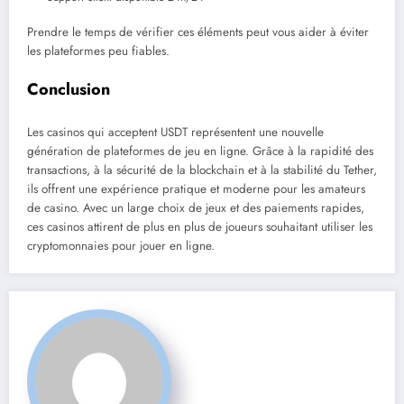
Prendre le temps de vérifier ces éléments peut vous aider à éviter
les plateformes peu fiables.
Conclusion
Les casinos qui acceptent USDT représentent une nouvelle
génération de plateformes de jeu en ligne. Grâce à la rapidité des
transactions, à la sécurité de la blockchain et à la stabilité du Tether,
ils offrent une expérience pratique et moderne pour les amateurs
de casino. Avec un large choix de jeux et des paiements rapides,
ces casinos attirent de plus en plus de joueurs souhaitant utiliser les
cryptomonnaies pour jouer en ligne.