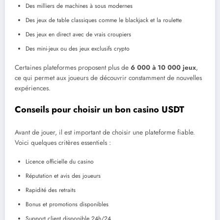
Des milliers de machines à sous modernes
Des jeux de table classiques comme le blackjack et la roulette
Des jeux en direct avec de vrais croupiers
Des mini-jeux ou des jeux exclusifs crypto
Certaines plateformes proposent plus de
6 000 à 10 000 jeux
,
ce qui permet aux joueurs de découvrir constamment de nouvelles
expériences.
Conseils pour choisir un bon casino USDT
Avant de jouer, il est important de choisir une plateforme fiable.
Voici quelques critères essentiels :
Licence officielle du casino
Réputation et avis des joueurs
Rapidité des retraits
Bonus et promotions disponibles
Support client disponible 24h/24