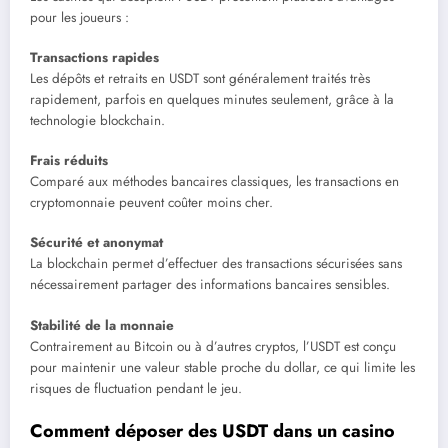
pour les joueurs :
Transactions rapides
Les dépôts et retraits en USDT sont généralement traités très
rapidement, parfois en quelques minutes seulement, grâce à la
technologie blockchain.
Frais réduits
Comparé aux méthodes bancaires classiques, les transactions en
cryptomonnaie peuvent coûter moins cher.
Sécurité et anonymat
La blockchain permet d’effectuer des transactions sécurisées sans
nécessairement partager des informations bancaires sensibles.
Stabilité de la monnaie
Contrairement au Bitcoin ou à d’autres cryptos, l’USDT est conçu
pour maintenir une valeur stable proche du dollar, ce qui limite les
risques de fluctuation pendant le jeu.
Comment déposer des USDT dans un casino