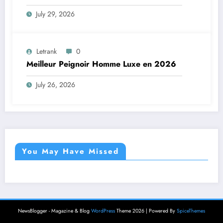
chez Trattoria Pasta Pizza Brax
July 29, 2026
Letrank
0
Meilleur Peignoir Homme Luxe en 2026
July 26, 2026
You May Have Missed
NewsBlogger - Magazine & Blog
WordPress
Theme 2026 | Powered By
SpiceThemes