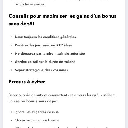
rempli les exigences.
Conseils pour maximiser les gains d’un bonus
sans dépôt
Lisez toujours les conditions générales
Préférez les jeux avec un RTP élevé
Ne dépassez pas la mise maximale autorisée
Gardez un œil sur la durée de validité
Soyez stratégique dans vos mises
Erreurs à éviter
Beaucoup de débutants commettent ces erreurs lorsqu’ils utilisent
un
casino bonus sans depot
:
Ignorer les exigences de mise
Choisir un casino non licencié