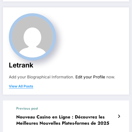
Letrank
Add your Biographical Information.
Edit your Profile
now.
View All Posts
Previous post
Nouveau Casino en Ligne : Découvrez les
Meilleures Nouvelles Plates-formes de 2025