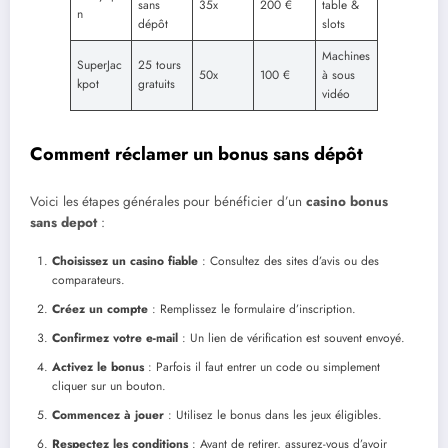
sans
35x
200 €
table &
n
dépôt
slots
Machines
SuperJac
25 tours
50x
100 €
à sous
kpot
gratuits
vidéo
Comment réclamer un bonus sans dépôt
Voici les étapes générales pour bénéficier d’un
casino bonus
sans depot
:
Choisissez un casino fiable
: Consultez des sites d’avis ou des
comparateurs.
Créez un compte
: Remplissez le formulaire d’inscription.
Confirmez votre e-mail
: Un lien de vérification est souvent envoyé.
Activez le bonus
: Parfois il faut entrer un code ou simplement
cliquer sur un bouton.
Commencez à jouer
: Utilisez le bonus dans les jeux éligibles.
Respectez les conditions
: Avant de retirer, assurez-vous d’avoir