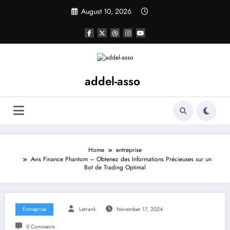
Skip
August 10, 2026
to
content
addel-asso
Home
entreprise
Avis Finance Phantom – Obtenez des Informations Précieuses sur un
Bot de Trading Optimal
Entreprise
Letrank
November 17, 2024
0 Comments