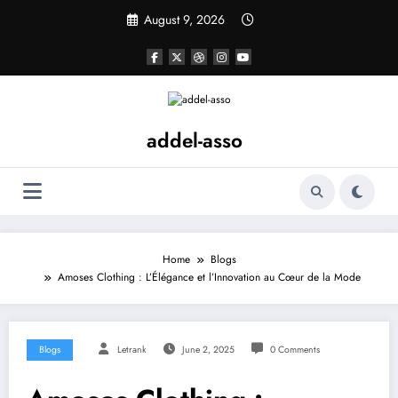
Skip
August 9, 2026
to
content
addel-asso
Home
Blogs
Amoses Clothing : L’Élégance et l’Innovation au Cœur de la Mode
Blogs
Letrank
June 2, 2025
0 Comments