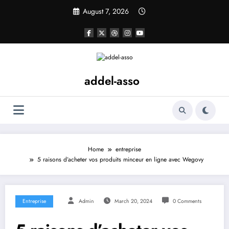
Skip
August 7, 2026
to
content
addel-asso
Home
entreprise
5 raisons d’acheter vos produits minceur en ligne avec Wegovy
Entreprise
Admin
March 20, 2024
0 Comments