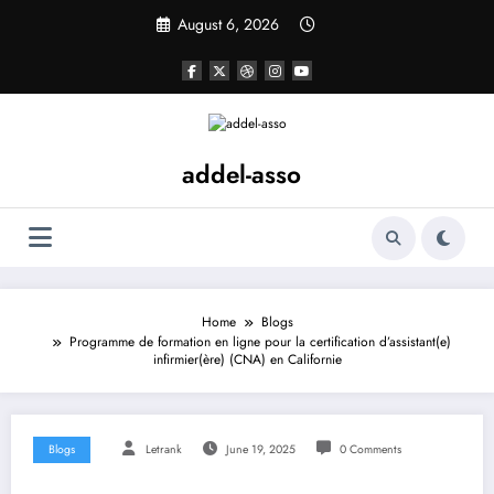
Skip
August 6, 2026
to
content
addel-asso
Home
Blogs
Programme de formation en ligne pour la certification d’assistant(e)
infirmier(ère) (CNA) en Californie
Blogs
Letrank
June 19, 2025
0 Comments