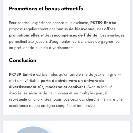
Promotions et bonus attractifs
Pour rendre l’expérience encore plus excitante,
PK789 Entrée
propose régulièrement des
bonus de bienvenue
, des
offres
promotionnelles
et des
récompenses de fidélité
. Ces avantages
permettent aux joueurs d’augmenter leurs chances de gagner tout
en profitant de plus de divertissement.
Conclusion
PK789 Entrée
est bien plus qu’un simple site de jeux en ligne —
c’est une véritable
porte d’entrée vers un univers de
divertissement sûr, moderne et captivant
. Avec sa facilité
d’accès, sa sécurité de haut niveau et ses multiples jeux, il
représente un choix idéal pour tous ceux qui cherchent à vivre une
expérience de jeu en ligne complète et immersive.