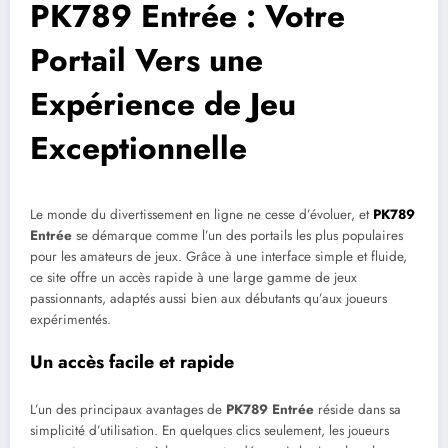
PK789 Entrée : Votre
Portail Vers une
Expérience de Jeu
Exceptionnelle
Le monde du divertissement en ligne ne cesse d’évoluer, et
PK789
Entrée
se démarque comme l’un des portails les plus populaires
pour les amateurs de jeux. Grâce à une interface simple et fluide,
ce site offre un accès rapide à une large gamme de jeux
passionnants, adaptés aussi bien aux débutants qu’aux joueurs
expérimentés.
Un accès facile et rapide
L’un des principaux avantages de
PK789 Entrée
réside dans sa
simplicité d’utilisation. En quelques clics seulement, les joueurs