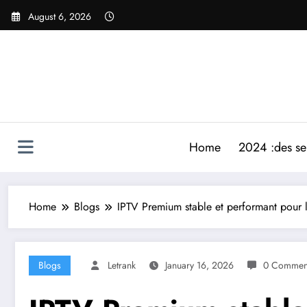
Skip
August 6, 2026
to
content
Home
2024 :des ser
Home
Blogs
IPTV Premium stable et performant pour 
Blogs
Letrank
January 16, 2026
0 Commen