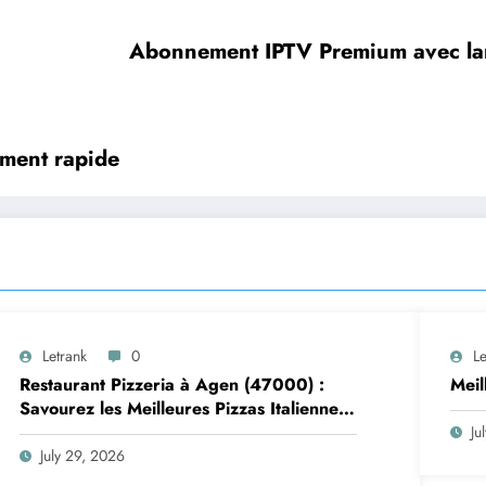
Abonnement IPTV Premium avec lar
ement rapide
Letrank
0
Le
Restaurant Pizzeria à Agen (47000) :
Mei
Savourez les Meilleures Pizzas Italiennes
chez Trattoria Pasta Pizza Brax
Ju
July 29, 2026