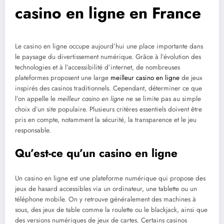
casino en ligne en France
Le casino en ligne occupe aujourd’hui une place importante dans
le paysage du divertissement numérique. Grâce à l’évolution des
technologies et à l’accessibilité d’internet, de nombreuses
plateformes proposent une large
meilleur casino en ligne
de jeux
inspirés des casinos traditionnels. Cependant, déterminer ce que
l’on appelle le
meilleur casino en ligne
ne se limite pas au simple
choix d’un site populaire. Plusieurs critères essentiels doivent être
pris en compte, notamment la sécurité, la transparence et le jeu
responsable.
Qu’est-ce qu’un casino en ligne
Un casino en ligne est une plateforme numérique qui propose des
jeux de hasard accessibles via un ordinateur, une tablette ou un
téléphone mobile. On y retrouve généralement des machines à
sous, des jeux de table comme la roulette ou le blackjack, ainsi que
des versions numériques de jeux de cartes. Certains casinos