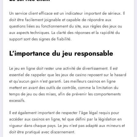
Un service client efficace est un indicateur important de sérieux. Il
doit être facilement joignable et capable de répondre aux
questions liées au fonctionnement du site, aux règles des jeux ou
aux aspects techniques. La clarté des réponses et la rapidité du
support sont des signes de fiabilité.
L’importance du jeu responsable
Le jeu en ligne doit rester une activité de divertissement. Il est
essentiel de rappeler que les jeux de casino reposent sur le hasard
et qu’aucun gain n’est garanti. Les meilleurs casinos en ligne
mettent en avant des outils de contrôle, comme la limitation du
temps de jeu ou des mises, afin de prévenir les comportements
excessifs.
Il est également important de respecter l’âge légal requis pour
accéder aux casinos en ligne, tel que défini par la législation en
vigueur dans chaque pays. Le jeu n’est pas adapté aux mineurs et
doit être pratiqué avec discernement.