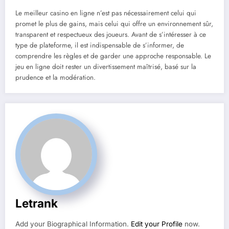
Le meilleur casino en ligne n’est pas nécessairement celui qui
promet le plus de gains, mais celui qui offre un environnement sûr,
transparent et respectueux des joueurs. Avant de s’intéresser à ce
type de plateforme, il est indispensable de s’informer, de
comprendre les règles et de garder une approche responsable. Le
jeu en ligne doit rester un divertissement maîtrisé, basé sur la
prudence et la modération.
Letrank
Add your Biographical Information.
Edit your Profile
now.