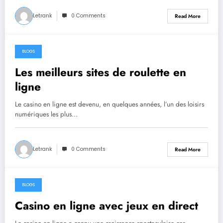
Letrank
0 Comments
Read More
BLOGS
May 8, 2026
Les meilleurs sites de roulette en
ligne
Le casino en ligne est devenu, en quelques années, l’un des loisirs
numériques les plus…
Letrank
0 Comments
Read More
BLOGS
May 8, 2026
Casino en ligne avec jeux en direct