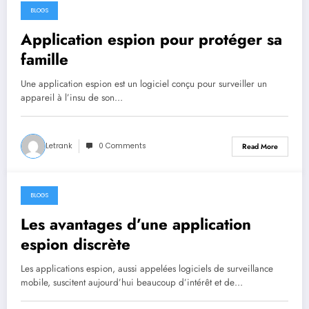
BLOGS
May 10, 2026
Application espion pour protéger sa
famille
Une application espion est un logiciel conçu pour surveiller un
appareil à l’insu de son…
Letrank
0 Comments
Read More
BLOGS
May 10, 2026
Les avantages d’une application
espion discrète
Les applications espion, aussi appelées logiciels de surveillance
mobile, suscitent aujourd’hui beaucoup d’intérêt et de…