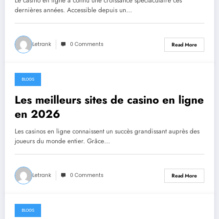
Le casino en ligne a connu une croissance spectaculaire ces
dernières années. Accessible depuis un…
Letrank
0 Comments
Read More
BLOGS
May 8, 2026
Les meilleurs sites de casino en ligne
en 2026
Les casinos en ligne connaissent un succès grandissant auprès des
joueurs du monde entier. Grâce…
Letrank
0 Comments
Read More
BLOGS
May 5, 2026