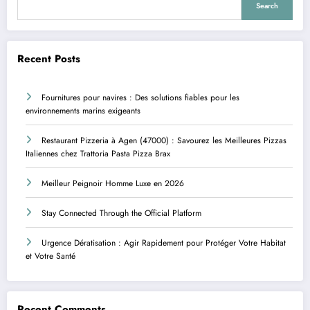
Search
Recent Posts
Fournitures pour navires : Des solutions fiables pour les
environnements marins exigeants
Restaurant Pizzeria à Agen (47000) : Savourez les Meilleures Pizzas
Italiennes chez Trattoria Pasta Pizza Brax
Meilleur Peignoir Homme Luxe en 2026
Stay Connected Through the Official Platform
Urgence Dératisation : Agir Rapidement pour Protéger Votre Habitat
et Votre Santé
Recent Comments